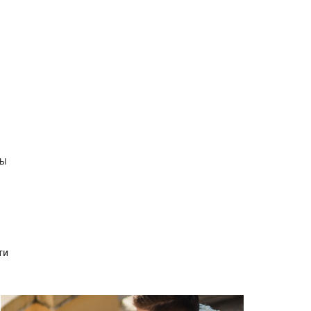
ВЫ
ти