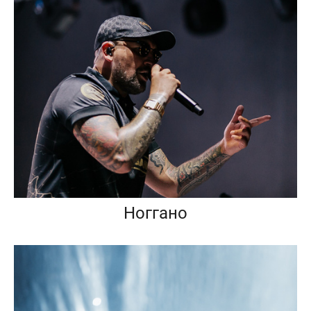
Ноггано